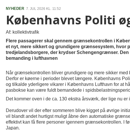
NYHEDER
7. JUL 2026 KL. 11:52
Københavns Politi ø
Af: kollektivtrafik
Flere passagerer skal gennem grænsekontrollen i Købe
et nyt, mere sikkert og grundigere grænsesystem, hvor pas
tredjelandsborgere, der krydser Schengengrænser. Den 
bemanding i lufthavnen
Når grænsekontrollen bliver grundigere og mere sikker med bla
Derfor er køerne i perioder blevet længere. Københavns Po
og tilkalde yderligere vikarer i Københavns Lufthavn for at h
pasbokse kan være fuldt bemandede i spidsbelastningsperio
Det kommer oven i de ca. 130 ekstra årsværk, der lige nu er i 
Derudover vil der efter sommeren blive kigget på øvrige initi
vil blandt andet hurtigst muligt åbne den automatiske grænsek
effektivt kan få flere personer igennem grænsekontrollen. I 
Japan.