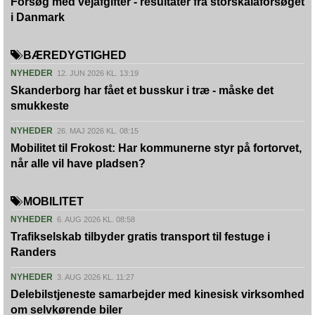
Forsøg med vejafgifter - resultater fra storskalaforsøget
i Danmark
BÆREDYGTIGHED
NYHEDER
12. JUN 2026 KL. 13:19
Skanderborg har fået et busskur i træ - måske det
smukkeste
NYHEDER
26. MAJ 2026 KL. 08:15
Mobilitet til Frokost: Har kommunerne styr på fortorvet,
når alle vil have pladsen?
MOBILITET
NYHEDER
6. AUG 2026 KL. 08:58
Trafikselskab tilbyder gratis transport til festuge i
Randers
NYHEDER
3. AUG 2026 KL. 11:27
Delebilstjeneste samarbejder med kinesisk virksomhed
om selvkørende biler