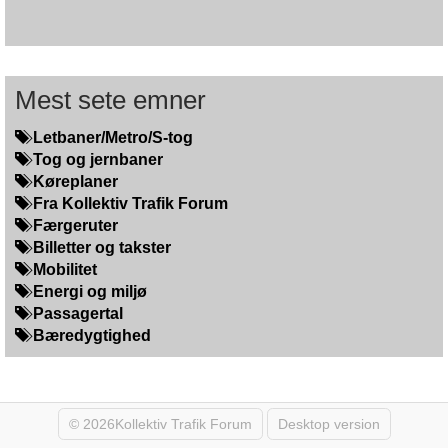
Mest sete emner
Letbaner/Metro/S-tog
Tog og jernbaner
Køreplaner
Fra Kollektiv Trafik Forum
Færgeruter
Billetter og takster
Mobilitet
Energi og miljø
Passagertal
Bæredygtighed
© 2026Kollektiv Trafik Forum
Desktop version