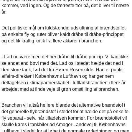
kommer, ved ingen. Og de færreste tror på, det bliver til næste
år.
Det politiske mål om fuldstændig udskiftning af brændstoffet
på enkelte fly og ruter bliver kaldt dråbe til dråbe-princippet,
og det fik kraftig kritik fra flere aktører i branchen.
- Lad nu være med det her dråbe til dråbe princip. Vi kan ikke
se andet end bøvl med det. Lad os i stedet hælde det ned i
den store tank, lød det fra Søren Rosenkilde. Han er public
affairs-direktør i Københavns Lufthavn og har gennem
deltagelsen i klimapartnerskabet i luftfartsbranchen i flere år
arbejdet med at finde veje til grøn omstilling af branchen.
Branchen vil altså hellere blande det alternative brændstof i
det generelle flybrændstof i stedet for at hælde det på enkelte
fly separat - selv, når tilladelsen kommer. For brændstoffet vil
skulle køres i tankbiler ad Amager Landevej til Københavns
Lufthavn i stedet for at løbe i de normale rørledninger, og man