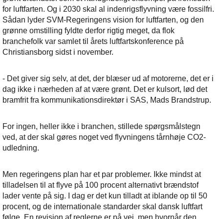
for luftfarten. Og i 2030 skal al indenrigsflyvning være fossilfri.
Sådan lyder SVM-Regeringens vision for luftfarten, og den
grønne omstilling fyldte derfor rigtig meget, da flok
branchefolk var samlet til årets luftfartskonference på
Christiansborg sidst i november.
- Det giver sig selv, at det, der blæser ud af motorerne, det er i
dag ikke i nærheden af at være grønt. Det er kulsort, lød det
bramfrit fra kommunikationsdirektør i SAS, Mads Brandstrup.
For ingen, heller ikke i branchen, stillede spørgsmålstegn
ved, at der skal gøres noget ved flyvningens tårnhøje CO2-
udledning.
Men regeringens plan har et par problemer. Ikke mindst at
tilladelsen til at flyve på 100 procent alternativt brændstof
lader vente på sig. I dag er det kun tilladt at iblande op til 50
procent, og de internationale standarder skal dansk luftfart
følge. En revision af reglerne er på vej, men hvornår den