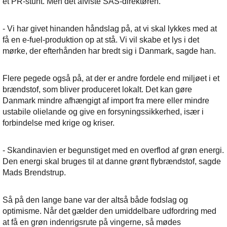
et PR-stunt. Men det afviste SAS-direktøren.
- Vi har givet hinanden håndslag på, at vi skal lykkes med at
få en e-fuel-produktion op at stå. Vi vil skabe et lys i det
mørke, der efterhånden har bredt sig i Danmark, sagde han.
Flere pegede også på, at der er andre fordele end miljøet i et
brændstof, som bliver produceret lokalt. Det kan gøre
Danmark mindre afhængigt af import fra mere eller mindre
ustabile olielande og give en forsyningssikkerhed, især i
forbindelse med krige og kriser.
- Skandinavien er begunstiget med en overflod af grøn energi.
Den energi skal bruges til at danne grønt flybrændstof, sagde
Mads Brendstrup.
Så på den lange bane var der altså både fodslag og
optimisme. Når det gælder den umiddelbare udfordring med
at få en grøn indenrigsrute på vingerne, så mødes