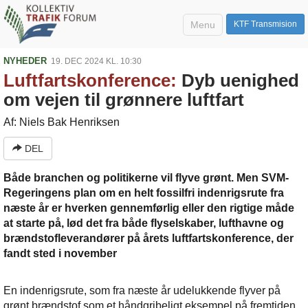
Menu
KTF Transmision
NYHEDER
19. DEC 2024 KL. 10:30
Luftfartskonference:
Dyb uenighed
om vejen til grønnere luftfart
Af: Niels Bak Henriksen
DEL
Både branchen og politikerne vil flyve grønt. Men SVM-
Regeringens plan om en helt fossilfri indenrigsrute fra
næste år er hverken gennemførlig eller den rigtige måde
at starte på, lød det fra både flyselskaber, lufthavne og
brændstofleverandører på årets luftfartskonference, der
fandt sted i november
En indenrigsrute, som fra næste år udelukkende flyver på
grønt brændstof som et håndgribeligt eksempel på fremtiden