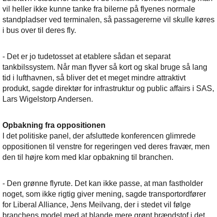
vil heller ikke kunne tanke fra bilerne på flyenes normale
standpladser ved terminalen, så passagererne vil skulle køres
i bus over til deres fly.
- Det er jo tudetosset at etablere sådan et separat
tankbilssystem. Når man flyver så kort og skal bruge så lang
tid i lufthavnen, så bliver det et meget mindre attraktivt
produkt, sagde direktør for infrastruktur og public affairs i SAS,
Lars Wigelstorp Andersen.
Opbakning fra oppositionen
I det politiske panel, der afsluttede konferencen glimrede
oppositionen til venstre for regeringen ved deres fravær, men
den til højre kom med klar opbakning til branchen.
- Den grønne flyrute. Det kan ikke passe, at man fastholder
noget, som ikke rigtig giver mening, sagde transportordfører
for Liberal Alliance, Jens Meilvang, der i stedet vil følge
branchens model med at blande mere grønt brændstof i det