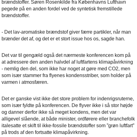
brændstoffer. Søren Rosenkilde fra Københavns Lufthavn
pegede på en anden fordel ved de syntetisk fremstillede
brændstoffer.
- Det lav-aromatiske brændstof giver færre partikler, når man
brænder det af, og det er et stort issue hos os, sagde han.
Det var til gengæld også det nærmeste konferencen kom på
at adressere den anden halvdel af luftfartens klimapåvirkning
- nemlig den del, som ikke har noget at gøre med CO2, men
som især stammer fra flyenes kondensstriber, som holder på
varmen i atmosfæren.
Det er ganske vist ikke det store problem for indenrigsruterne,
som især fyldte på konferencen. De flyver ikke i så stor højde
og danner derfor ikke så meget kondens, men det var
alligevel slående, at både minister, ordførere eller branchefolk
italesatte et skift til ikke-fossile brændstoffer som ”grøn luftfart”
på trods af den fortsatte klimapåvirkning.