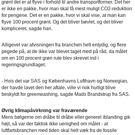
grønt det er at flyve i forhold til andre transportformer. Det her
er ikke en pakke, hvor man skal få mest muligt CO2-reduktion
for pengene. Det er en pakke, hvor vi skal vise, at man kan
flyve 100 procent grønt. Og det bliver bøvlet, og det bliver
kompliceret, sagde han.
Alligevel var afvisningen fra branchen helt entydig, og flere
pegede på, at de ikke var blevet taget med på råd, da målet
om en 100 procent grøn rute blev skrevet ind i
regeringsgrundlaget.
- Hvis det var SAS og Københavns Lufthavn og Norwegian,
der havde lavet den her aftale, ville vi nok hurtigt blive
beskyldt for greenwashing, sagde Mads Brandstrup fra SAS.
Øvrig klimapåvirkning var fraværende
Mens bølgerne om dråbe til dråbe eller generel iblanding gik
højt, så var der faktisk ikke uenighed om målet - at
luftfartsbranchen med tiden skal helt væk fra de fossile