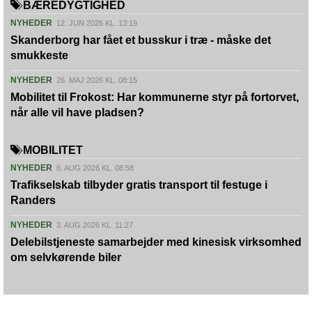
BÆREDYGTIGHED
NYHEDER
12. JUN 2026 KL. 13:19
Skanderborg har fået et busskur i træ - måske det
smukkeste
NYHEDER
26. MAJ 2026 KL. 08:15
Mobilitet til Frokost: Har kommunerne styr på fortorvet,
når alle vil have pladsen?
MOBILITET
NYHEDER
6. AUG 2026 KL. 08:58
Trafikselskab tilbyder gratis transport til festuge i
Randers
NYHEDER
3. AUG 2026 KL. 11:27
Delebilstjeneste samarbejder med kinesisk virksomhed
om selvkørende biler