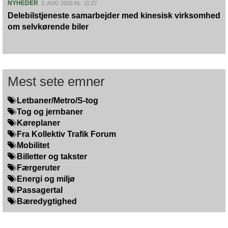
NYHEDER
3. AUG 2026 KL. 11:27
Delebilstjeneste samarbejder med kinesisk virksomhed
om selvkørende biler
Mest sete emner
Letbaner/Metro/S-tog
Tog og jernbaner
Køreplaner
Fra Kollektiv Trafik Forum
Mobilitet
Billetter og takster
Færgeruter
Energi og miljø
Passagertal
Bæredygtighed