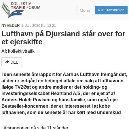
Menu
KTF Transmision
NYHEDER
1. JUL 2026 KL. 12:21
Lufthavn på Djursland står over for
et ejerskifte
Af: kollektivtrafik
DEL
I den seneste årsrapport for Aarhus Lufthavn fremgår det,
at der er indgået en betinget aftale om salg af lufthavnen.
Ifølge TV2Øst og andre medier er det holding- og
investeringsselskabet Heartland A/S, der er ejet af af
Anders Holch Povlsen og hans familie, som også ejer
Bestseller-koncernen, der er interesseret i at købe
lufthavnen, som de seneste år har kørt med underskud
I årsrapporten på side 11 står der: