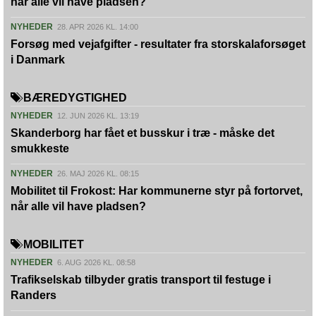
når alle vil have pladsen?
NYHEDER
28. APR 2026 KL. 14:00
Forsøg med vejafgifter - resultater fra storskalaforsøget
i Danmark
BÆREDYGTIGHED
NYHEDER
12. JUN 2026 KL. 13:19
Skanderborg har fået et busskur i træ - måske det
smukkeste
NYHEDER
26. MAJ 2026 KL. 08:15
Mobilitet til Frokost: Har kommunerne styr på fortorvet,
når alle vil have pladsen?
MOBILITET
NYHEDER
6. AUG 2026 KL. 08:58
Trafikselskab tilbyder gratis transport til festuge i
Randers