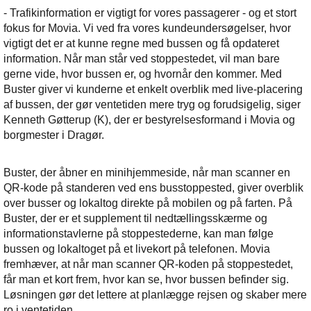
- Trafikinformation er vigtigt for vores passagerer - og et stort
fokus for Movia. Vi ved fra vores kundeundersøgelser, hvor
vigtigt det er at kunne regne med bussen og få opdateret
information. Når man står ved stoppestedet, vil man bare
gerne vide, hvor bussen er, og hvornår den kommer. Med
Buster giver vi kunderne et enkelt overblik med live-placering
af bussen, der gør ventetiden mere tryg og forudsigelig, siger
Kenneth Gøtterup (K), der er bestyrelsesformand i Movia og
borgmester i Dragør.
Buster, der åbner en minihjemmeside, når man scanner en
QR-kode på standeren ved ens busstoppested, giver overblik
over busser og lokaltog direkte på mobilen og på farten. På
Buster, der er et supplement til nedtællingsskærme og
informationstavlerne på stoppestederne, kan man følge
bussen og lokaltoget på et livekort på telefonen. Movia
fremhæver, at når man scanner QR-koden på stoppestedet,
får man et kort frem, hvor kan se, hvor bussen befinder sig.
Løsningen gør det lettere at planlægge rejsen og skaber mere
ro i ventetiden.