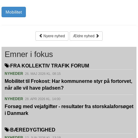
Mobilitet
Nyere nyhed
Ældre nyhed
Emner i fokus
FRA KOLLEKTIV TRAFIK FORUM
NYHEDER
26. MAJ 2026 KL. 08:15
Mobilitet til Frokost: Har kommunerne styr på fortorvet,
når alle vil have pladsen?
NYHEDER
28. APR 2026 KL. 14:00
Forsøg med vejafgifter - resultater fra storskalaforsøget
i Danmark
BÆREDYGTIGHED
NYHEDER
12. JUN 2026 KL. 13:19