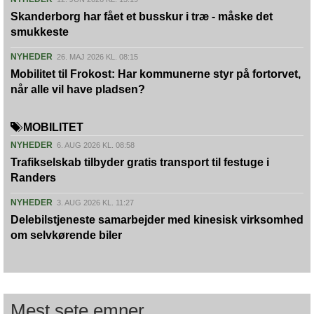
Skanderborg har fået et busskur i træ - måske det
smukkeste
NYHEDER
26. MAJ 2026 KL. 08:15
Mobilitet til Frokost: Har kommunerne styr på fortorvet,
når alle vil have pladsen?
MOBILITET
NYHEDER
6. AUG 2026 KL. 08:58
Trafikselskab tilbyder gratis transport til festuge i
Randers
NYHEDER
3. AUG 2026 KL. 11:27
Delebilstjeneste samarbejder med kinesisk virksomhed
om selvkørende biler
Mest sete emner