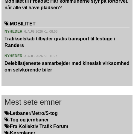
Mobilitet til Frokost: Har kommunerne styr på fortorvet,
når alle vil have pladsen?
MOBILITET
NYHEDER
6. AUG 2026 KL. 08:58
Trafikselskab tilbyder gratis transport til festuge i
Randers
NYHEDER
3. AUG 2026 KL. 11:27
Delebilstjeneste samarbejder med kinesisk virksomhed
om selvkørende biler
Mest sete emner
Letbaner/Metro/S-tog
Tog og jernbaner
Fra Kollektiv Trafik Forum
Køreplaner