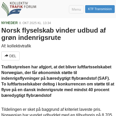
Menu
KTF Transmision
NYHEDER
8. OKT 2025 KL. 13:34
Norsk flyselskab vinder udbud af
grøn indenrigsrute
Af: kollektivtrafik
DEL
Trafikstyrelsen har afgjort, at det bliver luftfartsselskabet
Norwegian, der får økonomisk støtte til
indenrigsflyvninger på bæredygtigt flybrændstof (SAF).
To luftfartsselskaber deltog i konkurrencen om støtte til at
flyve på en dansk indenrigsrute med mindst 40 procent
bæredygtigt flybrændstof
Tildelingen er sket på baggrund af kriteriet laveste pris.
Norwegian har vundet udbuddet med en tilbudspris på 8.705