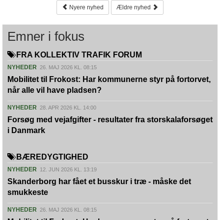
Nyere nyhed
Ældre nyhed
Emner i fokus
FRA KOLLEKTIV TRAFIK FORUM
NYHEDER
26. MAJ 2026 KL. 08:15
Mobilitet til Frokost: Har kommunerne styr på fortorvet,
når alle vil have pladsen?
NYHEDER
28. APR 2026 KL. 14:00
Forsøg med vejafgifter - resultater fra storskalaforsøget
i Danmark
BÆREDYGTIGHED
NYHEDER
12. JUN 2026 KL. 13:19
Skanderborg har fået et busskur i træ - måske det
smukkeste
NYHEDER
26. MAJ 2026 KL. 08:15