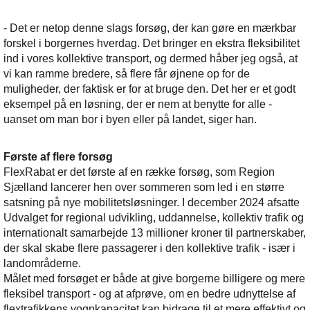
- Det er netop denne slags forsøg, der kan gøre en mærkbar
forskel i borgernes hverdag. Det bringer en ekstra fleksibilitet
ind i vores kollektive transport, og dermed håber jeg også, at
vi kan ramme bredere, så flere får øjnene op for de
muligheder, der faktisk er for at bruge den. Det her er et godt
eksempel på en løsning, der er nem at benytte for alle -
uanset om man bor i byen eller på landet, siger han.
Første af flere forsøg
FlexRabat er det første af en række forsøg, som Region
Sjælland lancerer hen over sommeren som led i en større
satsning på nye mobilitetsløsninger. I december 2024 afsatte
Udvalget for regional udvikling, uddannelse, kollektiv trafik og
internationalt samarbejde 13 millioner kroner til partnerskaber,
der skal skabe flere passagerer i den kollektive trafik - især i
landområderne.
Målet med forsøget er både at give borgerne billigere og mere
fleksibel transport - og at afprøve, om en bedre udnyttelse af
flextrafikkens vognkapacitet kan bidrage til et mere effektivt og