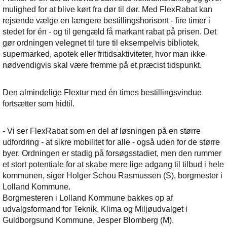
mulighed for at blive kørt fra dør til dør. Med FlexRabat kan
rejsende vælge en længere bestillingshorisont - fire timer i
stedet for én - og til gengæld få markant rabat på prisen. Det
gør ordningen velegnet til ture til eksempelvis bibliotek,
supermarked, apotek eller fritidsaktiviteter, hvor man ikke
nødvendigvis skal være fremme på et præcist tidspunkt.
Den almindelige Flextur med én times bestillingsvindue
fortsætter som hidtil.
- Vi ser FlexRabat som en del af løsningen på en større
udfordring - at sikre mobilitet for alle - også uden for de større
byer. Ordningen er stadig på forsøgsstadiet, men den rummer
et stort potentiale for at skabe mere lige adgang til tilbud i hele
kommunen, siger Holger Schou Rasmussen (S), borgmester i
Lolland Kommune.
Borgmesteren i Lolland Kommune bakkes op af
udvalgsformand for Teknik, Klima og Miljøudvalget i
Guldborgsund Kommune, Jesper Blomberg (M).