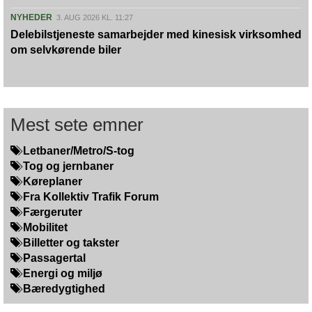
NYHEDER
3. AUG 2026 KL. 11:27
Delebilstjeneste samarbejder med kinesisk virksomhed
om selvkørende biler
Mest sete emner
Letbaner/Metro/S-tog
Tog og jernbaner
Køreplaner
Fra Kollektiv Trafik Forum
Færgeruter
Mobilitet
Billetter og takster
Passagertal
Energi og miljø
Bæredygtighed