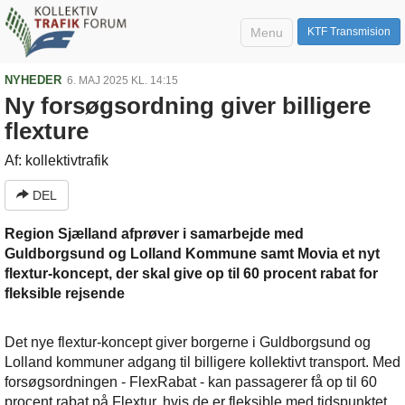
Menu
KTF Transmision
NYHEDER
6. MAJ 2025 KL. 14:15
Ny forsøgsordning giver billigere
flexture
Af: kollektivtrafik
DEL
Region Sjælland afprøver i samarbejde med
Guldborgsund og Lolland Kommune samt Movia et nyt
flextur-koncept, der skal give op til 60 procent rabat for
fleksible rejsende
Det nye flextur-koncept giver borgerne i Guldborgsund og
Lolland kommuner adgang til billigere kollektivt transport. Med
forsøgsordningen - FlexRabat - kan passagerer få op til 60
procent rabat på Flextur, hvis de er fleksible med tidspunktet