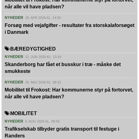
når alle vil have pladsen?
NYHEDER
28. APR 2026 KL. 14:00
Forsøg med vejafgifter - resultater fra storskalaforsøget
i Danmark
BÆREDYGTIGHED
NYHEDER
12. JUN 2026 KL. 13:19
Skanderborg har fået et busskur i træ - måske det
smukkeste
NYHEDER
26. MAJ 2026 KL. 08:15
Mobilitet til Frokost: Har kommunerne styr på fortorvet,
når alle vil have pladsen?
MOBILITET
NYHEDER
6. AUG 2026 KL. 08:58
Trafikselskab tilbyder gratis transport til festuge i
Randers