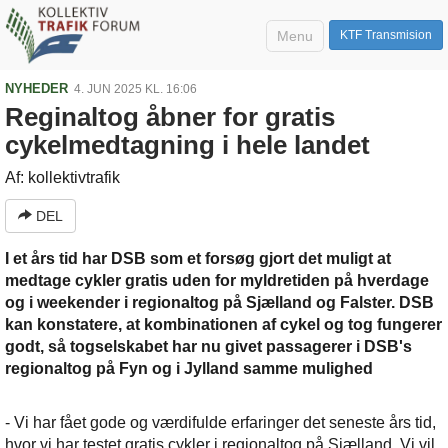
Menu
KTF Transmision
NYHEDER
4. JUN 2025 KL. 16:06
Reginaltog åbner for gratis
cykelmedtagning i hele landet
Af: kollektivtrafik
DEL
I et års tid har DSB som et forsøg gjort det muligt at
medtage cykler gratis uden for myldretiden på hverdage
og i weekender i regionaltog på Sjælland og Falster. DSB
kan konstatere, at kombinationen af cykel og tog fungerer
godt, så togselskabet har nu givet passagerer i DSB's
regionaltog på Fyn og i Jylland samme mulighed
- Vi har fået gode og værdifulde erfaringer det seneste års tid,
hvor vi har testet gratis cykler i regionaltog på Sjælland. Vi vil