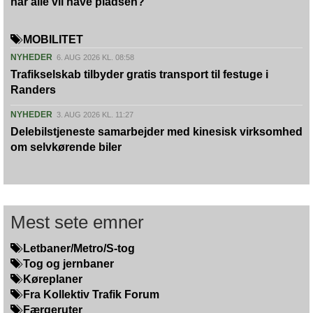
når alle vil have pladsen?
MOBILITET
NYHEDER
6. AUG 2026 KL. 08:58
Trafikselskab tilbyder gratis transport til festuge i
Randers
NYHEDER
3. AUG 2026 KL. 11:27
Delebilstjeneste samarbejder med kinesisk virksomhed
om selvkørende biler
Mest sete emner
Letbaner/Metro/S-tog
Tog og jernbaner
Køreplaner
Fra Kollektiv Trafik Forum
Færgeruter