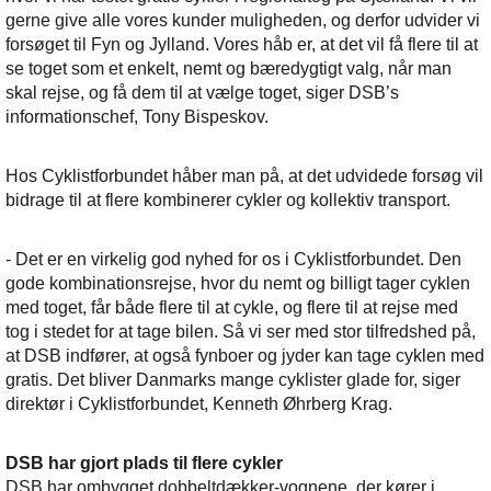
gerne give alle vores kunder muligheden, og derfor udvider vi
forsøget til Fyn og Jylland. Vores håb er, at det vil få flere til at
se toget som et enkelt, nemt og bæredygtigt valg, når man
skal rejse, og få dem til at vælge toget, siger DSB’s
informationschef, Tony Bispeskov.
Hos Cyklistforbundet håber man på, at det udvidede forsøg vil
bidrage til at flere kombinerer cykler og kollektiv transport.
- Det er en virkelig god nyhed for os i Cyklistforbundet. Den
gode kombinationsrejse, hvor du nemt og billigt tager cyklen
med toget, får både flere til at cykle, og flere til at rejse med
tog i stedet for at tage bilen. Så vi ser med stor tilfredshed på,
at DSB indfører, at også fynboer og jyder kan tage cyklen med
gratis. Det bliver Danmarks mange cyklister glade for, siger
direktør i Cyklistforbundet, Kenneth Øhrberg Krag.
DSB har gjort plads til flere cykler
DSB har ombygget dobbeltdækker-vognene, der kører i