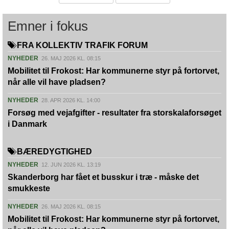
Emner i fokus
FRA KOLLEKTIV TRAFIK FORUM
NYHEDER
26. MAJ 2026 KL. 08:15
Mobilitet til Frokost: Har kommunerne styr på fortorvet,
når alle vil have pladsen?
NYHEDER
28. APR 2026 KL. 14:00
Forsøg med vejafgifter - resultater fra storskalaforsøget
i Danmark
BÆREDYGTIGHED
NYHEDER
12. JUN 2026 KL. 13:19
Skanderborg har fået et busskur i træ - måske det
smukkeste
NYHEDER
26. MAJ 2026 KL. 08:15
Mobilitet til Frokost: Har kommunerne styr på fortorvet,