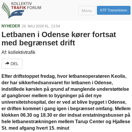
Menu
KTF Transmision
NYHEDER
26. MAJ 2026 KL. 13:54
Letbanen i Odense kører fortsat
med begrænset drift
Af: kollektivtrafik
DEL
Efter driftstoppet fredag, hvor letbaneoperatøren Keolis,
der har sikkerhedsansvaret for letbanen i Odense,
indstillede kørslen på grund af manglende understøttelse
af gangbroer mellem to bygninger på det nye
universitetshospital, der er ved at blive bygget i Odense,
er driften kommet i gang igen i begrænset omfang. Mellem
klokken 06.30 og 18.30 er der indsat erstatningsbusser på
hele letbanestrækningen mellem Tarup Center og Hjallese
St. med afgang hvert 15. minut