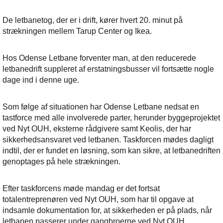
De letbanetog, der er i drift, kører hvert 20. minut på
strækningen mellem Tarup Center og Ikea.
Hos Odense Letbane forventer man, at den reducerede
letbanedrift suppleret af erstatningsbusser vil fortsætte nogle
dage ind i denne uge.
Som følge af situationen har Odense Letbane nedsat en
tastforce med alle involverede parter, herunder byggeprojektet
ved Nyt OUH, eksterne rådgivere samt Keolis, der har
sikkerhedsansvaret ved letbanen. Taskforcen mødes dagligt
indtil, der er fundet en løsning, som kan sikre, at letbanedriften
genoptages på hele strækningen.
Efter taskforcens møde mandag er det fortsat
totalentreprenøren ved Nyt OUH, som har til opgave at
indsamle dokumentation for, at sikkerheden er på plads, når
letbanen passerer under gangbroerne ved Nyt OUH.