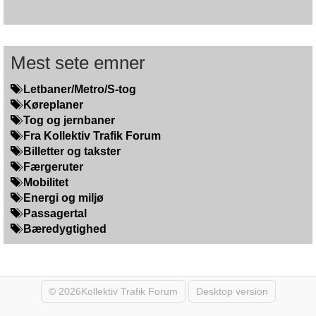
Mest sete emner
Letbaner/Metro/S-tog
Køreplaner
Tog og jernbaner
Fra Kollektiv Trafik Forum
Billetter og takster
Færgeruter
Mobilitet
Energi og miljø
Passagertal
Bæredygtighed
© 2026Kollektiv Trafik Forum
Desktop version