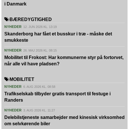
i Danmark
BÆREDYGTIGHED
NYHEDER
12. JUN 2026 KL. 13:19
Skanderborg har fået et busskur i træ - måske det
smukkeste
NYHEDER
26. MAJ 2026 KL. 08:15
Mobilitet til Frokost: Har kommunerne styr på fortorvet,
når alle vil have pladsen?
MOBILITET
NYHEDER
6. AUG 2026 KL. 08:58
Trafikselskab tilbyder gratis transport til festuge i
Randers
NYHEDER
3. AUG 2026 KL. 11:27
Delebilstjeneste samarbejder med kinesisk virksomhed
om selvkørende biler