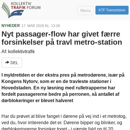
Menu
KTF Transmision
NYHEDER
17. MAR 2026 KL. 13:26
Nyt passager-flow har givet færre
forsinkelser på travl metro-station
Af: kollektivtrafik
DEL
I myldretiden er der ekstra pres på metrodørene, især på
Kongens Nytorv, som er en de travleste stationer i
Hovedstaden. En ny løsning med rulletrapperne har
fordelt passagererne bedre på perronen, så antallet af
dørblokeringer er blevet halveret
Har du prøvet at blive fanget i dørene på vej ind i et metrotog,
ved du, hvor irriterende det er. Dørene bipper og blinker, og
dørblokeringerne forsinker toget - i værste fald op til 20