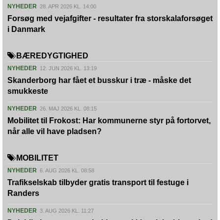
NYHEDER
28. APR 2026 KL. 14:00
Forsøg med vejafgifter - resultater fra storskalaforsøget
i Danmark
BÆREDYGTIGHED
NYHEDER
12. JUN 2026 KL. 13:19
Skanderborg har fået et busskur i træ - måske det
smukkeste
NYHEDER
26. MAJ 2026 KL. 08:15
Mobilitet til Frokost: Har kommunerne styr på fortorvet,
når alle vil have pladsen?
MOBILITET
NYHEDER
6. AUG 2026 KL. 08:58
Trafikselskab tilbyder gratis transport til festuge i
Randers
NYHEDER
3. AUG 2026 KL. 11:27