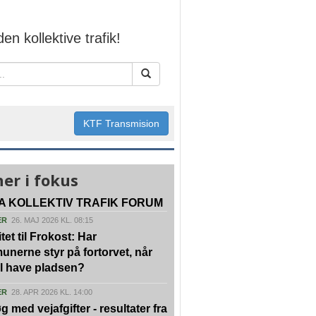
den kollektive trafik!
KTF Transmision
er i fokus
A KOLLEKTIV TRAFIK FORUM
ER
26. MAJ 2026 KL. 08:15
tet til Frokost: Har
nerne styr på fortorvet, når
vil have pladsen?
ER
28. APR 2026 KL. 14:00
g med vejafgifter - resultater fra