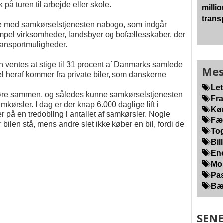
å turen til arbejde eller skole.
millio
trans
le med samkørselstjenesten nabogo, som indgår
mpel virksomheder, landsbyer og bofællesskaber, der
transportmuligheder.
n ventes at stige til 31 procent af Danmarks samlede
Mes
l heraf kommer fra private biler, som danskerne
Let
 køre sammen, og således kunne samkørselstjenesten
Fra
kørsler. I dag er der knap 6.000 daglige lift i
Kør
på en tredobling i antallet af samkørsler. Nogle
Fær
ilen stå, mens andre slet ikke køber en bil, fordi de
Tog
Bill
Ene
Mob
Pas
Bær
SENE