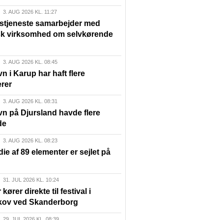
3. AUG 2026 KL. 11:27
lstjeneste samarbejder med
sk virksomhed om selvkørende
3. AUG 2026 KL. 08:45
n i Karup har haft flere
rer
3. AUG 2026 KL. 08:31
vn på Djursland havde flere
de
3. AUG 2026 KL. 08:23
die af 89 elementer er sejlet på
31. JUL 2026 KL. 10:24
kører direkte til festival i
ov ved Skanderborg
29. JUL 2026 KL. 08:39