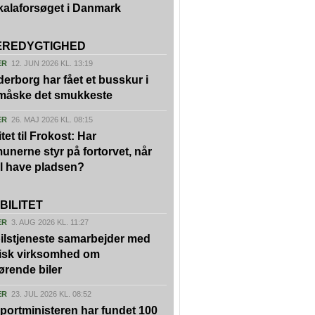
kalaforsøget i Danmark
REDYGTIGHED
ER
12. JUN 2026 KL. 13:19
erborg har fået et busskur i
 måske det smukkeste
ER
26. MAJ 2026 KL. 08:15
tet til Frokost: Har
nerne styr på fortorvet, når
vil have pladsen?
BILITET
ER
3. AUG 2026 KL. 11:27
ilstjeneste samarbejder med
isk virksomhed om
ørende biler
ER
23. JUL 2026 KL. 08:52
portministeren har fundet 100