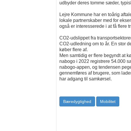
udbyder deres tomme sæder, typisk p
Lejre Kommune har en toårig afta
lokale partnerskaber med for ekse
også er interesserede i at få flere 
CO2-udslippet fra transportsektore
CO2-udledning om to år. En stor de
køber flere af.
Men samtidig er flere begyndt at
nabogo i 2022 registrere 54.000 sam
nabogo-appen, og tendensen peger 
gennemføres af brugere, som lader b
har adgang til samkørsel.
Bæredygtighed
Mobilitet