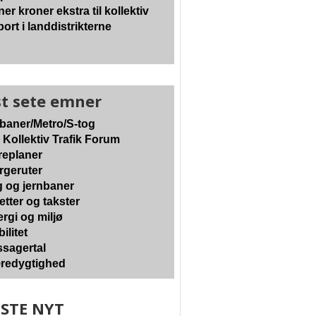
ner kroner ekstra til kollektiv
port i landdistrikterne
t sete emner
baner/Metro/S-tog
 Kollektiv Trafik Forum
eplaner
geruter
 og jernbaner
etter og takster
rgi og miljø
ilitet
sagertal
edygtighed
STE NYT