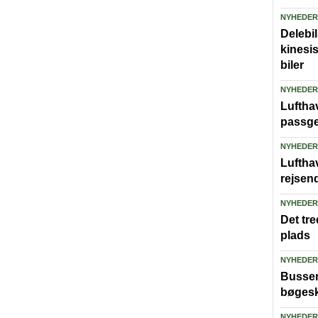
NYHEDER
Delebi
kinesi
biler
NYHEDER
Lufthav
passge
NYHEDER
Luftha
rejsen
NYHEDER
Det tre
plads
NYHEDER
Busser 
bøgesk
NYHEDER