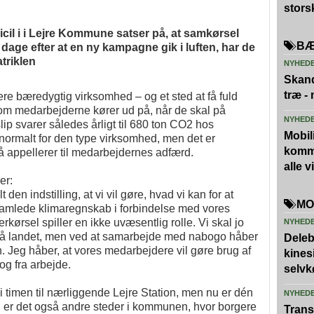
stors
l i i Lejre Kommune satser på, at samkørsel
BÆ
dage efter at en ny kampagne gik i luften, har de
triklen
NYHED
Skand
træ -
ere bæredygtig virksomhed – og et sted at få fuld
som medarbejderne kører ud på, når de skal på
NYHED
p svarer således årligt til 680 ton CO2 hos
Mobili
normalt for den type virksomhed, men det er
kommu
 appellerer til medarbejdernes adfærd.
alle 
er:
n indstilling, at vi vil gøre, hvad vi kan for at
MO
 samlede klimaregnskab i forbindelse med vores
rkørsel spiller en ikke uvæsentlig rolle. Vi skal jo
NYHED
de på landet, men ved at samarbejde med nabogo håber
Deleb
n. Jeg håber, at vores medarbejdere vil gøre brug af
kines
og fra arbejde.
selvk
i timen til nærliggende Lejre Station, men nu er dén
NYHED
dan er det også andre steder i kommunen, hvor borgere
Trans