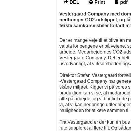
DEL
Print
pdf
Vestergaard Company med domici
nedbringer CO2-udslippet, og få 
første samkørselsbiler forladt ma
Der er mange veje til at blive en m
valuta for pengene er på vejene, 
arbejde. Medarbejdernes CO2-udsli
Vestergaard Company. Det er helt 
usædvanligt, at virksomheden også
Direktør Stefan Vestergaard fortæll
-Vestergaard Company har generelt de
skåne miljøet. Kigger vi på vores
produktion kan vi se, at medarbejde
alle på arbejde, og vi bor lidt u
vi, at vi kan nedbringe udledninge
muligheden for at køre sammen til 
Fra Vestergaard er der kun én bus 
rute suppleret af flere lift. Og så