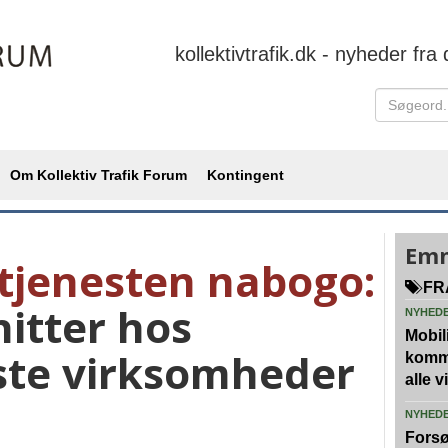
kollektivtrafik.dk - nyheder fra 
Om Kollektiv Trafik Forum
Kontingent
Emn
tjenesten nabogo:
FR
itter hos
NYHED
Mobili
ste virksomheder
kommu
alle 
NYHED
Forsø