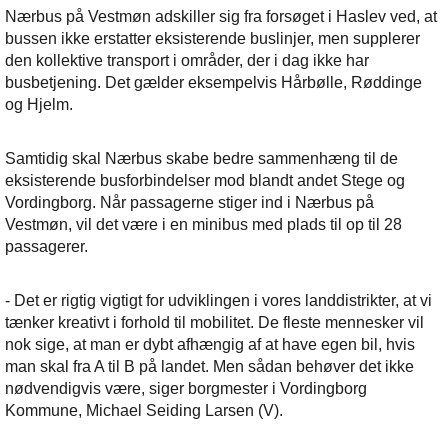
Nærbus på Vestmøn adskiller sig fra forsøget i Haslev ved, at
bussen ikke erstatter eksisterende buslinjer, men supplerer
den kollektive transport i områder, der i dag ikke har
busbetjening. Det gælder eksempelvis Hårbølle, Røddinge
og Hjelm.
Samtidig skal Nærbus skabe bedre sammenhæng til de
eksisterende busforbindelser mod blandt andet Stege og
Vordingborg. Når passagerne stiger ind i Nærbus på
Vestmøn, vil det være i en minibus med plads til op til 28
passagerer.
- Det er rigtig vigtigt for udviklingen i vores landdistrikter, at vi
tænker kreativt i forhold til mobilitet. De fleste mennesker vil
nok sige, at man er dybt afhængig af at have egen bil, hvis
man skal fra A til B på landet. Men sådan behøver det ikke
nødvendigvis være, siger borgmester i Vordingborg
Kommune, Michael Seiding Larsen (V).