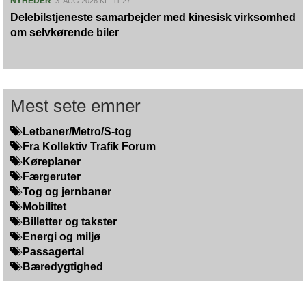
NYHEDER
3. AUG 2026 KL. 11:27
Delebilstjeneste samarbejder med kinesisk virksomhed
om selvkørende biler
Mest sete emner
Letbaner/Metro/S-tog
Fra Kollektiv Trafik Forum
Køreplaner
Færgeruter
Tog og jernbaner
Mobilitet
Billetter og takster
Energi og miljø
Passagertal
Bæredygtighed