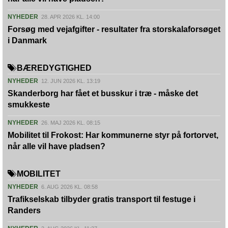
NYHEDER
28. APR 2026 KL. 14:00
Forsøg med vejafgifter - resultater fra storskalaforsøget
i Danmark
BÆREDYGTIGHED
NYHEDER
12. JUN 2026 KL. 13:19
Skanderborg har fået et busskur i træ - måske det
smukkeste
NYHEDER
26. MAJ 2026 KL. 08:15
Mobilitet til Frokost: Har kommunerne styr på fortorvet,
når alle vil have pladsen?
MOBILITET
NYHEDER
6. AUG 2026 KL. 08:58
Trafikselskab tilbyder gratis transport til festuge i
Randers