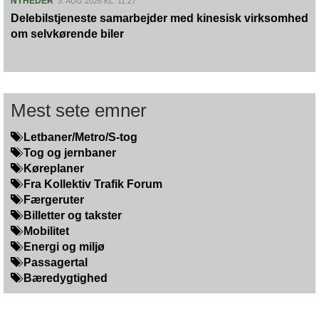
NYHEDER
3. AUG 2026 KL. 11:27
Delebilstjeneste samarbejder med kinesisk virksomhed
om selvkørende biler
Mest sete emner
Letbaner/Metro/S-tog
Tog og jernbaner
Køreplaner
Fra Kollektiv Trafik Forum
Færgeruter
Billetter og takster
Mobilitet
Energi og miljø
Passagertal
Bæredygtighed