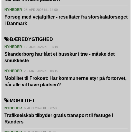
NYHEDER
28. APR 2026 KL. 14:00
Forsøg med vejafgifter - resultater fra storskalaforsøget
i Danmark
BÆREDYGTIGHED
NYHEDER
12. JUN 2026 KL. 13:19
Skanderborg har fået et busskur i træ - måske det
smukkeste
NYHEDER
26. MAJ 2026 KL. 08:15
Mobilitet til Frokost: Har kommunerne styr på fortorvet,
når alle vil have pladsen?
MOBILITET
NYHEDER
6. AUG 2026 KL. 08:58
Trafikselskab tilbyder gratis transport til festuge i
Randers