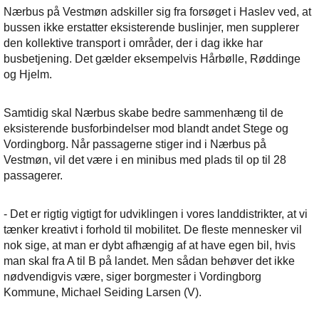
Nærbus på Vestmøn adskiller sig fra forsøget i Haslev ved, at
bussen ikke erstatter eksisterende buslinjer, men supplerer
den kollektive transport i områder, der i dag ikke har
busbetjening. Det gælder eksempelvis Hårbølle, Røddinge
og Hjelm.
Samtidig skal Nærbus skabe bedre sammenhæng til de
eksisterende busforbindelser mod blandt andet Stege og
Vordingborg. Når passagerne stiger ind i Nærbus på
Vestmøn, vil det være i en minibus med plads til op til 28
passagerer.
- Det er rigtig vigtigt for udviklingen i vores landdistrikter, at vi
tænker kreativt i forhold til mobilitet. De fleste mennesker vil
nok sige, at man er dybt afhængig af at have egen bil, hvis
man skal fra A til B på landet. Men sådan behøver det ikke
nødvendigvis være, siger borgmester i Vordingborg
Kommune, Michael Seiding Larsen (V).